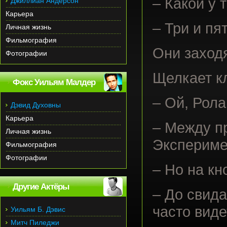
– Какой у 
Джиллиан Андерсон
Карьера
– Три и пя
Личная жизнь
Фильмография
Они заход
Фотографии
Щелкает к
Фокс Уильям Малдер
– Ой, Рола
Дэвид Духовны
Карьера
– Между пр
Личная жизнь
Экспериме
Фильмография
Фотографии
– Но на кн
Другие Актёры
– До свида
часто виде
Уильям Б. Дэвис
Митч Пиледжи