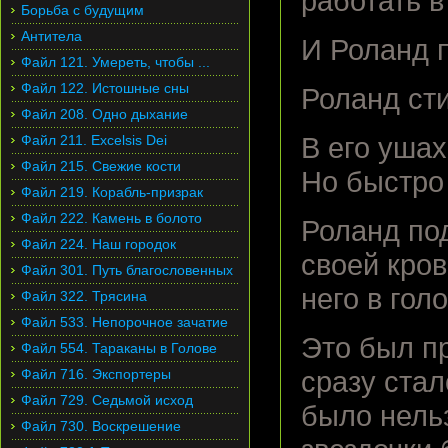
работать 
Борьба с будущим
Антитела
И Роланд п
Файл 121. Умереть, чтобы ...
Файл 122. Истошные сны
Роланд сти
Файл 208. Одно дыхание
Файл 211. Excelsis Dei
В его уша
Файл 215. Свежие кости
Но быстро 
Файл 219. Корабль-призрак
Файл 222. Камень в болото
Роланд под
Файл 224. Наш городок
своей кров
Файл 301. Путь благословенных
него в гол
Файл 322. Трясина
Файл 533. Непорочное зачатие
Это был пр
Файл 554. Тараканы в Голове
Файл 716. Экспортеры
сразу стал
Файл 729. Седьмой исход
было нельз
Файл 730. Воскрешение