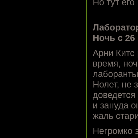
Но тут его
Лаборато
Ночь с 26
Арни Китс 
время, ноч
лаборанты
Нолет, не 
доведется 
и зануда о
жаль стари
Негромко 