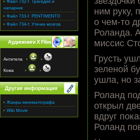
звездочки 
Файл 732-f. Трагедия и
напарник
ним руку, 
Файл 733-f. PENTIMENTO
о чем-то д
Файл 734-f. Утечка мозгов.
Роланда. А
миссис Сто
Аудиокниги X Files
Грусть ушл
Антитела
зеленой б
Кожа
ушла, но з
Другая информация
Роланд под
Жанры кинематографа
открыл две
Wiki Movie
вдруг пока
Роланд пов