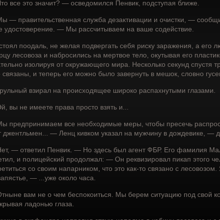
то все это значит? — осведомился Пенвик, подступая ближе.
ы — правительственная служба дезактивации и очистки, — сообщи
е удостоверение. — Мы рассчитываем на ваше содействие.
стоял поодаль, не желая подвергать себя риску заражения, а его
рцу лесовоза и набросились на мертвое тело, окутывая его пластик
тельно изолируя от окружающего мира. Несколько секунд спустя тр
о связаны, и теперь его можно было завернуть в мешок, словно гусе
рульный взирал на происходящее широко распахнутыми глазами.
й, вы не имеете права просто взять и...
ы предпринимаем все необходимые меры, чтобы пресечь распрос
т джентльмен... — Ленц кивком указал на мужчину в дождевике, — 
ет, — ответил Пенвик. — Но здесь был агент ФБР. Его фамилия Ма
етил, и полицейский продолжал: — Он реквизировал пикап этого чел
ретиться со своим напарником, что это как-то связано с лесовозом.
запястье, — ...уже около часа.
тныне вам не о чем беспокоиться. Мы берем ситуацию под свой ко
крывая ладонью глаза.