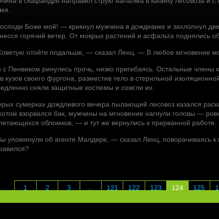
чина в скафандре направил струю напалма в кабину лесовоза и с 
мя.
осподи Боже мой! — крикнул мужчина в дождевике и захлопнул две
несся горячий ветер. От мокрых растений и асфальта поднялись об
оветую отойти подальше, — сказал Ленц. — В любое мгновение мо
 с Пенвиком ринулись прочь, низко пригибаясь. Остальные члены 
 в кузов своего фургона, разместив тело в стерильной изоляционн
едленно сняли защитные костюмы и сожгли их.
ерых сумерках дождливого вечера пылающий лесовоз казался рас
хотом взорвался бак, мужчины на мгновение нагнули головы — ровн
летающихся обломков, — и тут же вернулись к прерванной работе.
ы упомянули об агенте Малдере, — сказал Ленц, поворачиваясь к 
равился?
1
2
3
...
121
122
123
124
125
1