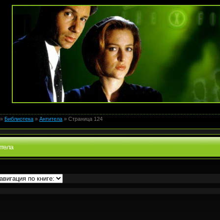
»
Библиотека
»
Антитела
» Страница 124
итела