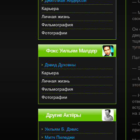
Джиллиан Андерсон
— Ч
Карьера
— М
Личная жизнь
сво
Фильмография
Он 
Фотографии
две
тща
туг
Фокс Уильям Малдер
Пат
Дэвид Духовны
— Э
Карьера
— М
Личная жизнь
это
Фильмография
— Н
Фотографии
отв
вст
на 
Другие Актёры
— О
Уильям Б. Дэвис
при
Митч Пиледжи