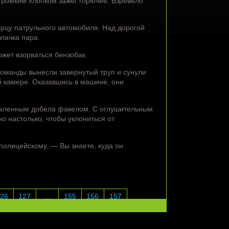
громким хлопком зажег горючее. Взревело
рцу патрульного автомобиля. Над дорогой
лачка пара.
жет взорваться бензобак.
команды вынесли завернутый труп и сунули
ой камере. Оказавшись в машине, они
каленным добела факелом. С оглушительным
о настолько, чтобы уклониться от
полицейскому. — Вы знаете, куда он
26
127
...
155
156
157