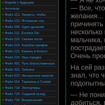
— Я не хо
Борьба с будущим
— Все, чт
Антитела
желания...
Файл 121. Умереть, чтобы ...
Файл 122. Истошные сны
причинять
Файл 208. Одно дыхание
несколько
Файл 211. Excelsis Dei
мальчика, 
Файл 215. Свежие кости
Файл 219. Корабль-призрак
пострадает
Файл 222. Камень в болото
Очень прос
Файл 224. Наш городок
Файл 301. Путь благословенных
На сей ра
Файл 322. Трясина
знал, что 
Файл 533. Непорочное зачатие
подопытны
Файл 554. Тараканы в Голове
Файл 716. Экспортеры
— Не пони
Файл 729. Седьмой исход
Файл 730. Воскрешение
добиться, 