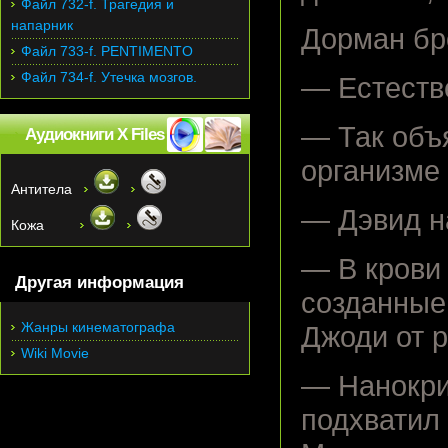
Файл 732-f. Трагедия и
напарник
Дорман бро
Файл 733-f. PENTIMENTO
Файл 734-f. Утечка мозгов.
— Естестве
— Так объ
Аудиокниги X Files
организме
Антитела
— Дэвид н
Кожа
— В крови
Другая информация
созданные
Жанры кинематографа
Джоди от 
Wiki Movie
— Нанокри
подхватил