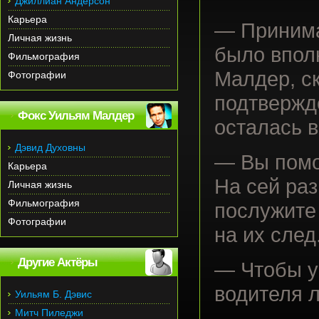
Джиллиан Андерсон
Карьера
— Принима
Личная жизнь
было впол
Фильмография
Малдер, с
Фотографии
подтвержд
Фокс Уильям Малдер
осталась в
Дэвид Духовны
— Вы помо
Карьера
На сей раз
Личная жизнь
Фильмография
послужите
Фотографии
на их след
Другие Актёры
— Чтобы у
водителя 
Уильям Б. Дэвис
Митч Пиледжи