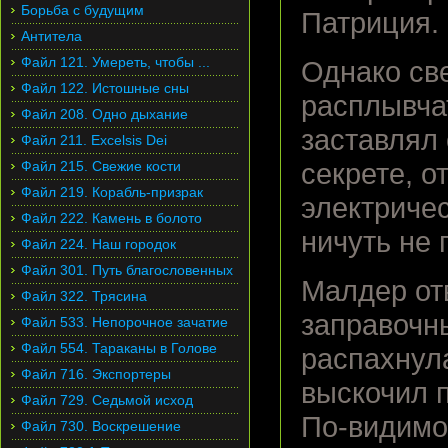
Борьба с будущим
Патриция.
Антитела
Файл 121. Умереть, чтобы ...
Однако св
Файл 122. Истошные сны
расплывча
Файл 208. Одно дыхание
заставлял
Файл 211. Excelsis Dei
Файл 215. Свежие кости
секрете, о
Файл 219. Корабль-призрак
электричес
Файл 222. Камень в болото
ничуть не
Файл 224. Наш городок
Файл 301. Путь благословенных
Малдер отв
Файл 322. Трясина
заправочны
Файл 533. Непорочное зачатие
Файл 554. Тараканы в Голове
распахнула
Файл 716. Экспортеры
выскочил 
Файл 729. Седьмой исход
По-видимом
Файл 730. Воскрешение