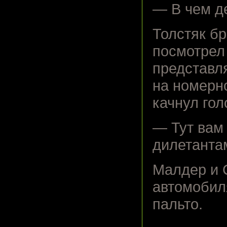
— В чем д
Толстяк бр
посмотрел
представл
на номерно
качнул гол
— Тут вам
дилетантам
Малдер и 
автомобил
пальто.