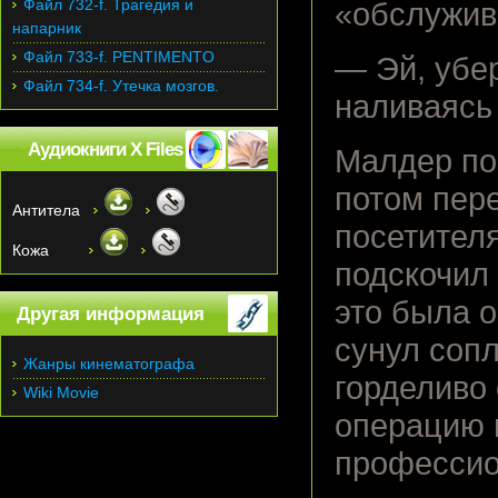
Файл 732-f. Трагедия и
«обслужив
напарник
Файл 733-f. PENTIMENTO
— Эй, убер
Файл 734-f. Утечка мозгов.
наливаясь
Аудиокниги X Files
Малдер пос
потом пере
Антитела
посетител
Кожа
подскочил 
это была о
Другая информация
сунул сопл
Жанры кинематографа
горделиво 
Wiki Movie
операцию 
профессио