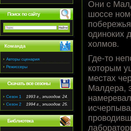
Они с Мал
шоссе ном
Поиск по сайту
побережья
одиноких 
холмов.
Команда
Где-то неп
Авторы сценария
которым уш
Режиссеры
местах че
Скачать все сезоны
Малдера, 
намеревалс
Сезон 1
1993 г., эпизодов: 24.
Сезон 2
1994 г., эпизодов: 25.
исчерпыва
проводивш
Библиотека
лаборатори