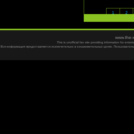
1
2
www.the-x
This is unofficial fan site providing information for ent
Вся информация предоставляется исключительно в ознакомительных целях. Пользователь 