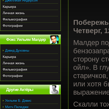
Джиллиан Андерсон
Карьера
Личная жизнь
Фильмография
Побережье
Фотографии
Четверг, 1
Фокс Уильям Малдер
Малдер по
бензозапра
Дэвид Духовны
Карьера
сторону с
Личная жизнь
ойл». В гл
Фильмография
старичков,
Фотографии
или хотя б
Другие Актёры
выражение
Уильям Б. Дэвис
Скалли то
Митч Пиледжи