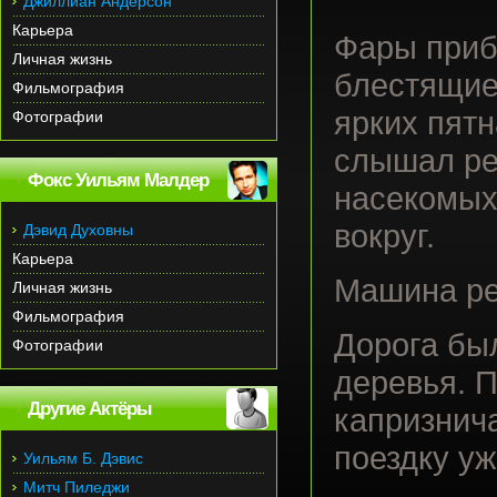
Джиллиан Андерсон
Карьера
Фары приб
Личная жизнь
блестящие 
Фильмография
ярких пятн
Фотографии
слышал ре
Фокс Уильям Малдер
насекомых
вокруг.
Дэвид Духовны
Карьера
Машина ре
Личная жизнь
Фильмография
Дорога бы
Фотографии
деревья. П
Другие Актёры
капризнича
поездку уж
Уильям Б. Дэвис
Митч Пиледжи