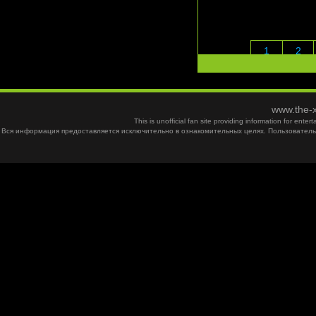
1
2
www.the-x
This is unofficial fan site providing information for ent
Вся информация предоставляется исключительно в ознакомительных целях. Пользователь 