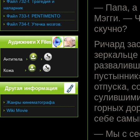
Файл 732-f. Трагедия и
— Папа, а
напарник
Мэгги. — Ч
Файл 733-f. PENTIMENTO
Файл 734-f. Утечка мозгов.
скучно?
Аудиокниги X Files
Ричард за
зеркальце
Антитела
разваливш
Кожа
пустынник
отпуска, 
Другая информация
сулившими
Жанры кинематографа
горных дор
Wiki Movie
себе самы
— Мы с се