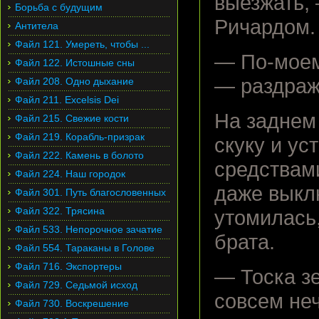
выезжать,
Борьба с будущим
Ричардом.
Антитела
Файл 121. Умереть, чтобы ...
— По-моем
Файл 122. Истошные сны
— раздраж
Файл 208. Одно дыхание
Файл 211. Excelsis Dei
На заднем
Файл 215. Свежие кости
Файл 219. Корабль-призрак
скуку и у
Файл 222. Камень в болото
средствами
Файл 224. Наш городок
даже выклю
Файл 301. Путь благословенных
Файл 322. Трясина
утомилась
Файл 533. Непорочное зачатие
брата.
Файл 554. Тараканы в Голове
Файл 716. Экспортеры
— Тоска з
Файл 729. Седьмой исход
совсем неч
Файл 730. Воскрешение