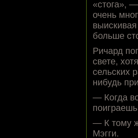
«стога», 
очень мно
выискивая 
больше сто
Ричард по
свете, хот
сельских р
нибудь пр
— Когда во
поиграешь
— К тому ж
Мэгги.