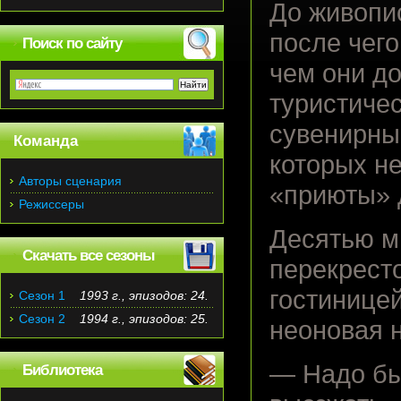
До живопи
после чего
Поиск по сайту
чем они до
туристичес
сувенирны
Команда
которых не
Авторы сценария
«приюты» 
Режиссеры
Десятью м
Скачать все сезоны
перекресто
гостиницей
Сезон 1
1993 г., эпизодов: 24.
Сезон 2
1994 г., эпизодов: 25.
неоновая 
— Надо бы
Библиотека