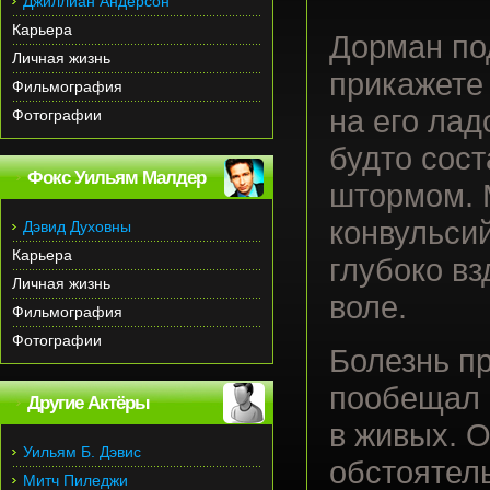
Джиллиан Андерсон
Карьера
Дорман под
Личная жизнь
прикажете 
Фильмография
на его лад
Фотографии
будто сос
Фокс Уильям Малдер
штормом. 
конвульсий
Дэвид Духовны
Карьера
глубоко вз
Личная жизнь
воле.
Фильмография
Фотографии
Болезнь п
пообещал 
Другие Актёры
в живых. О
Уильям Б. Дэвис
обстоятель
Митч Пиледжи