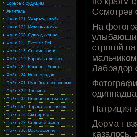
по краям 
Борьба с будущим
Осмотрев с
Антитела
Файл 121. Умереть, чтобы ...
На фотогр
Файл 122. Истошные сны
улыбающий
Файл 208. Одно дыхание
Файл 211. Excelsis Dei
строгой н
Файл 215. Свежие кости
мальчиком
Файл 219. Корабль-призрак
Лабрадор 
Файл 222. Камень в болото
Файл 224. Наш городок
Фотографи
Файл 301. Путь благословенных
Файл 322. Трясина
одиннадца
Файл 533. Непорочное зачатие
Патриция 
Файл 554. Тараканы в Голове
Файл 716. Экспортеры
Дорман взя
Файл 729. Седьмой исход
Файл 730. Воскрешение
казалось, 