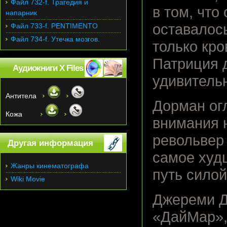
Файл 732-f. Трагедия и
в том, что
напарник
оставалось
Файл 733-f. PENTIMENTO
Файл 734-f. Утечка мозгов.
только кро
Патриция д
Аудиокниги X Files
удивитель
Антитела
Дорман ог
Кожа
внимания н
револьвер 
Другая информация
самое худ
Жанры кинематографа
путь силой
Wiki Movie
Джереми Д
«ДайМар»,