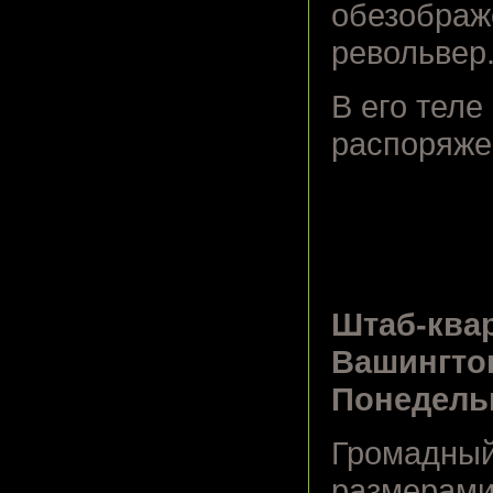
обезображ
револьвер
В его теле
распоряже
Штаб-ква
Вашингтон
Понедельн
Громадный
размерами